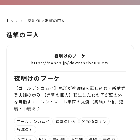
トップ
二次創作
進撃の巨人
進撃の巨人
夜明けのブーケ
https://nanos.jp/dawnthebou9uet/
夜明けのブーケ
【ゴールデンカムイ】尾形が看護婦を誑し込む・新婚鯉
登夫婦の歩み 【進撃の巨人】転生した女の子が壁の外
を目指す・エレンとマーレ軍医の交流（完結）*他、短
編・中編あり
ゴールデンカムイ
進撃の巨人
名探偵コナン
鬼滅の刃
女主人公
R18
夢小説
不定期
長編
完結済