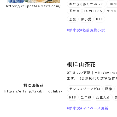
おおきく振りかぶって
HUN
https://xcupoftea.x.fc2.com/
忍たま
LOVELESS
ラッ
恋愛
夢小説
R18
夢小説
名前変換小説
桐に山茶花
0715 zzz更新｜︎✦︎Ho
ます。（更新終わり次第新作
桐に山茶花
ゼンレスゾーンゼロ
原神
https://erla.jp/takibi__ochiba/
R18
全年齢
女主人公
夢小説
マイペース更新