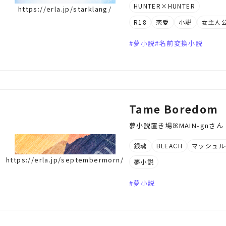
HUNTER×HUNTER
https://erla.jp/starklang/
R18
恋愛
小説
女主人
夢小説
名前変換小説
Tame Boredom
夢小説置き場ꕤ︎︎MAIN-gnさん┊︎
銀魂
BLEACH
マッシュル-
https://erla.jp/septembermorn/
夢小説
夢小説