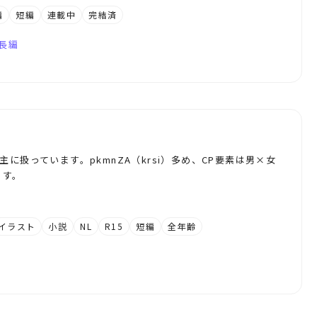
編
短編
連載中
完結済
長編
に扱っています。pkmnZA（krsi）多め、CP要素は男×女
ます。
イラスト
小説
NL
R15
短編
全年齢