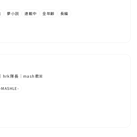
公
夢小説
連載中
全年齢
長編
hrk隊長┊︎mash君ꕤ︎︎
MASHLE-