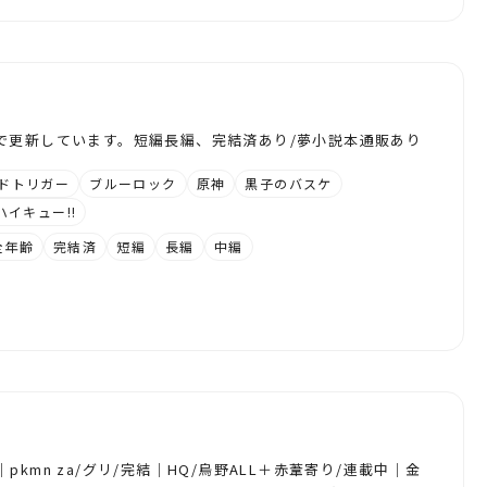
で更新しています。短編長編、完結済あり/夢小説本通販あり
ドトリガー
ブルーロック
原神
黒子のバスケ
ハイキュー!!
全年齢
完結済
短編
長編
中編
kmn za/グリ/完結｜HQ/烏野ALL＋赤葦寄り/連載中｜金