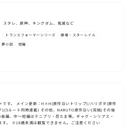
F、スタレ、原神、キングダム、鬼滅など
神
トランスフォーマーシリーズ
崩壊：スターレイル
夢小説
短編
です。 メイン更新：H×H(原作沿いトリップ)/ハリポタ(原作
1(5ルート同時連載) その他、NARUTO原作沿い(完結)その後
)の長編、中～短編はテニプリ・忍たま等。ギャグ・シリアス・
ます。 ※18歳未満は観覧できません。ご注意ください