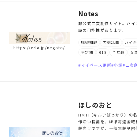
Notes
非公式二次創作サイト。ハイ
設の可能性があります。
呪術廻戦
刀剣乱舞
ハイキ
https://erla.jp/negoto/
不定期
R18
全年齢
女
マイペース更新
小説
二次
ほしのおと
H×H（キルアばっかり）の
作沿い長編を、ほぼ毎週金曜
齢向けですが、一部年齢制限