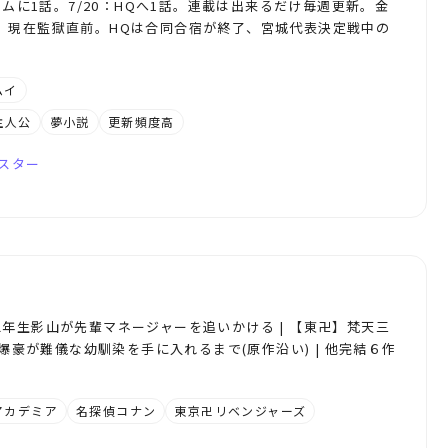
カムに1話。7/20：HQへ1話。連載は出来るだけ毎週更新。金
。現在監獄直前。HQは合同合宿が終了、宮城代表決定戦中の
ムイ
主人公
夢小説
更新頻度高
スター
年生影山が先輩マネージャーを追いかける | 【東卍】梵天三
】爆豪が難儀な幼馴染を手に入れるまで(原作沿い) | 他完結６作
アカデミア
名探偵コナン
東京卍リベンジャーズ