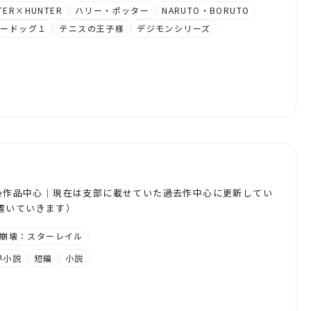
TER×HUNTER
ハリー・ポッター
NARUTO・BORUTO
キードッグ１
テニスの王子様
デジモンシリーズ
Yoverse作品中心｜現在は支部に載せていた過去作中心に更新してい
置いていきます）
崩壊：スターレイル
夢小説
短編
小説