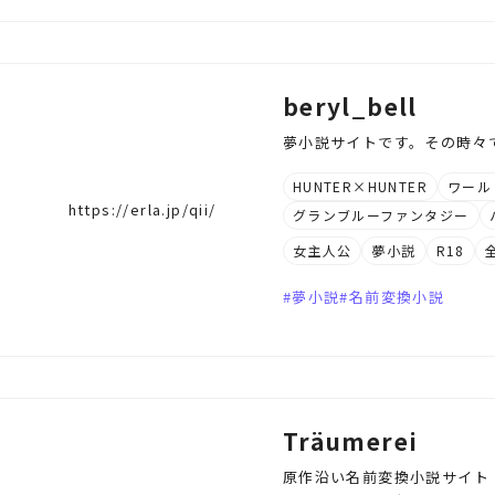
beryl_bell
夢小説サイトです。その時々
HUNTER×HUNTER
ワール
https://erla.jp/qii/
グランブルーファンタジー
女主人公
夢小説
R18
夢小説
名前変換小説
Träumerei
原作沿い名前変換小説サイト｜p