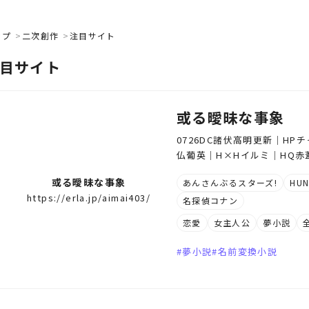
ップ
二次創作
注目サイト
目サイト
或る曖昧な事象
0726DC諸伏高明更新｜H
仏葡英｜H×Hイルミ｜HQ
或る曖昧な事象
あんさんぶるスターズ!
HU
https://erla.jp/aimai403/
名探偵コナン
恋愛
女主人公
夢小説
夢小説
名前変換小説