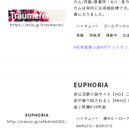
カム/月島/連載中｜8/3：金
カムは年内には完結目標です
章に入りました。
https://erla.jp/traumerei/
ハイキュー!!
ゴールデンカ
長編
完結済
連載中
女
名前変換小説
ポケットモン
EUPHORIA
非公式夢小説サイト【HQ】二
途が振り回される | 【MHA
品 | 短編R18作品
EUPHORIA
ハイキュー!!
僕のヒーロー
http://nanos.jp/afbdrm0201/
NARUTO・BORUTO