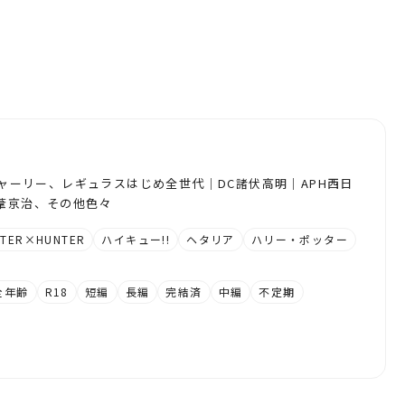
Pチャーリー、レギュラスはじめ全世代｜DC諸伏高明｜APH西日
赤葦京治、その他色々
NTER×HUNTER
ハイキュー!!
ヘタリア
ハリー・ポッター
全年齢
R18
短編
長編
完結済
中編
不定期