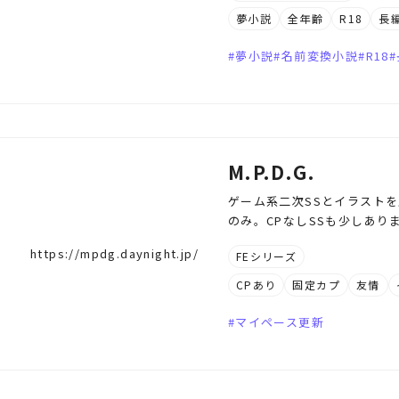
夢小説
全年齢
R18
長
夢小説
名前変換小説
R18
M.P.D.G.
ゲーム系二次SSとイラストを主
のみ。CPなしSSも少しあり
https://mpdg.daynight.jp/
FEシリーズ
CPあり
固定カプ
友情
マイペース更新