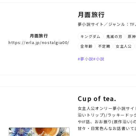
月面旅行
夢小説サイト／ジャンル：T
月面旅行
キングダム
鬼滅の刃
原
https://erla.jp/nostalgia00/
全年齢
不定期
女主人公
夢小説
小説
Cup of tea.
女主人公オンリー夢小説サイト
沿いトリップ)/ラッキードッグ
やIF話、おお振り(原作沿い
甘々・日常色んなお話書いて