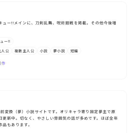
キュー!!メインに、刀剣乱舞、呪術廻戦を掲載。その他今後増
ュー!!
主人公
複数主人公
小説
夢小説
短編
創作
名前変換（夢）小説サイトです。オリキャラ寄り固定夢主で原
日更新中。切なく、やさしい雰囲気の話が多めです。ほぼ全年
作品もあります。