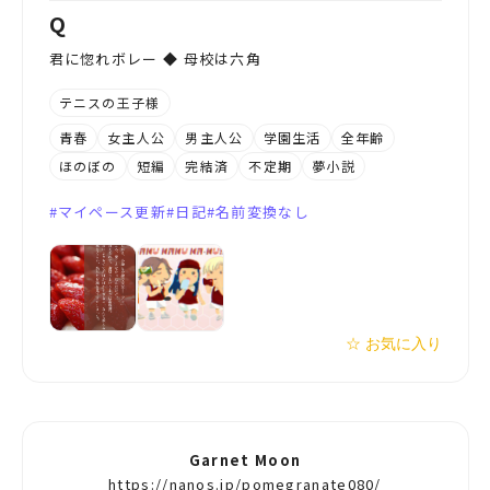
Q
君に惚れボレー ◆ 母校は六角
テニスの王子様
青春
女主人公
男主人公
学園生活
全年齢
ほのぼの
短編
完結済
不定期
夢小説
マイペース更新
日記
名前変換なし
☆ お気に入り
Garnet Moon
https://nanos.jp/pomegranate080/