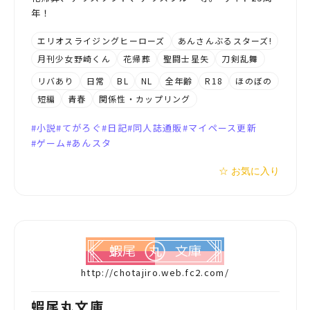
年！
エリオスライジングヒーローズ
あんさんぶるスターズ!
月刊少女野崎くん
花帰葬
聖闘士星矢
刀剣乱舞
リバあり
日常
BL
NL
全年齢
R18
ほのぼの
短編
青春
関係性・カップリング
小説
てがろぐ
日記
同人誌通販
マイペース更新
ゲーム
あんスタ
☆ お気に入り
http://chotajiro.web.fc2.com/
蝦尾丸文庫