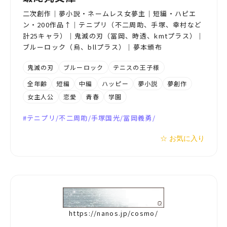
二次創作｜夢小説・ネームレス女夢主｜短編・ハピエ
ン・200作品↑｜テニプリ（不二周助、手塚、幸村など
計25キャラ）｜鬼滅の刃（冨岡、時透、kmtプラス）｜
ブルーロック（烏、bllプラス）｜夢本頒布
鬼滅の刃
ブルーロック
テニスの王子様
全年齢
短編
中編
ハッピー
夢小説
夢創作
女主人公
恋愛
青春
学園
テニプリ/不二周助/手塚国光/冨岡義勇/
☆ お気に入り
https://nanos.jp/cosmo/