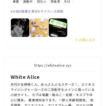
青春
連載中
切ない
完結済
R18
小説
縦書き表示
マイペース更新
☆ お気に入り
https://whitealice.xyz
White Alice
月刊少女野崎くん、あんさんぶるスターズ！、エリオス
ライジングヒーローズの二次創作をメインに扱っている
小説サイト。 カプは堀鹿・堀みこ・紅敬・キスブラ中
心に雑多。 雑食傾向あります。一部に年齢制限有。 他
花帰葬、アリスソフト、アリスブルー等。 サイト25周