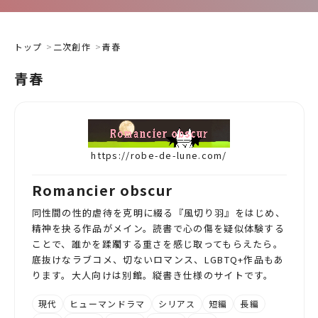
トップ
二次創作
青春
青春
https://robe-de-lune.com/
Romancier obscur
同性間の性的虐待を克明に綴る『風切り羽』をはじめ、
精神を抉る作品がメイン。読書で心の傷を疑似体験する
ことで、誰かを蹂躙する重さを感じ取ってもらえたら。
底抜けなラブコメ、切ないロマンス、LGBTQ+作品もあ
ります。大人向けは別館。縦書き仕様のサイトです。
現代
ヒューマンドラマ
シリアス
短編
長編