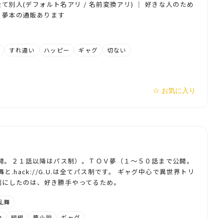
て別人(デフォルト名アリ / 名前変換アリ) │ 好きな人のため
 夢本の通販あります
み
すれ違い
ハッピー
ギャグ
切ない
☆ お気に入り
開。２１話以降はパス制）。ＴＯＶ夢（１～５０話まで公開。
.hack://G.U.は全てパス制です。 ギャグ中心で異世界トリ
ス制にしたのは、好き勝手やってるため。
乱舞
中
短編
夢小説
ギャグ