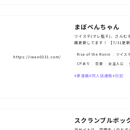
まぼぺんちゃん
ツイステ(マレ監♀)、さんむそア
画更新してます！ 【7/31更
Rise of the Ronin
ツイス
https://iwao0331.com/
CPあり
恋愛
女主人公
夢漫画
同人誌通販
日記
スクランブルボッ
当サイトは、学園モノのドタ