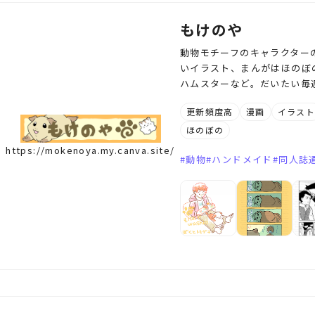
もけのや
動物モチーフのキャラクター
いイラスト、まんがはほのぼ
ハムスターなど。だいたい毎
更新頻度高
漫画
イラス
ほのぼの
https://mokenoya.my.canva.site/
動物
ハンドメイド
同人誌