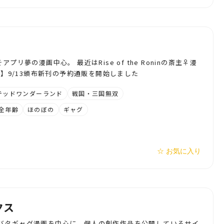
プリ夢の漫画中心。 最近はRise of the Roninの斎主♀漫
新】9/13頒布新刊の予約通販を開始しました
テッドワンダーランド
戦国・三国無双
全年齢
ほのぼの
ギャグ
☆ お気に入り
クス
バタギャグ漫画を中心に、個人の創作作品を公開しているサイ