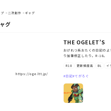
ップ
二次創作
ギャグ
ャグ
THE OGELET’S
おげれつ系おたくの日記のよ
り加筆修正したり。R-18。
R18
更新頻度高
BL
イ
https://oge.ltt.jp/
日記
てがろぐ