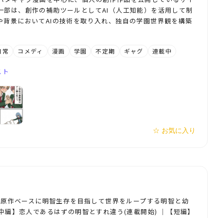
一部は、創作の補助ツールとしてAI（人工知能）を活用して制
や背景においてAIの技術を取り入れ、独自の学園世界観を構築
日常
コメディ
漫画
学園
不定期
ギャグ
連載中
スト
☆ お気に入り
5R原作ベースに明智生存を目指して世界をループする明智と幼
【中編】恋人であるはずの明智とすれ違う(連載開始) │【短編】