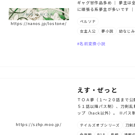
ギャグ甘作品多め │ 夢主は全
に頑張る系夢主が多いです │
ペルソナ
https://nanos.jp/lostone/
女主人公
夢小説
幼なじ
名前変換小説
えす・ぜっと
ＴＯＡ夢（１～２０話まで公
５１話以降パス制）、刀剣乱舞と
ップ（hack以外）。 ※パ
https://szhp.moo.jp/
テイルズオブシリーズ
刀剣
全年齢
R18
長編
連載