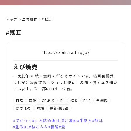
トップ
二次創作
#獣耳
#獣耳
https://ebihara.friq.jp/
えび焼売
一次創作BL絵・漫画てがろぐサイトです。猫耳長髪受
けと受け溺愛攻め「シュウと映司」の絵・漫画本を描い
ています。※一部R18ページ有。
日常
恋愛
CPあり
BL
溺愛
R18
全年齢
ほのぼの
短編
更新頻度高
てがろぐ
同人誌通販
日記
漫画
半獣人
獣耳
創作BL
ねこみみ
長髪
髭