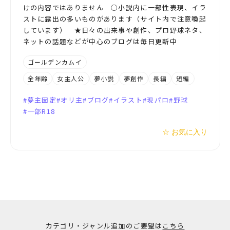
けの内容ではありません ○小説内に一部性表現、イラ
ストに露出の多いものがあります（サイト内で注意喚起
しています） ★日々の出来事や創作、プロ野球ネタ、
ネットの話題などが中心のブログは毎日更新中
ゴールデンカムイ
全年齢
女主人公
夢小説
夢創作
長編
短編
夢主固定
オリ主
ブログ
イラスト
現パロ
野球
一部R18
☆ お気に入り
カテゴリ・ジャンル追加のご要望は
こちら