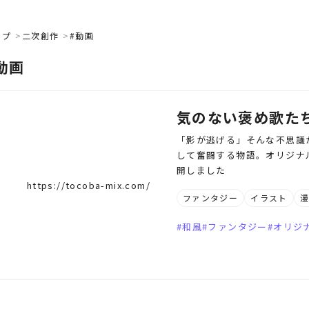
ップ
二次創作
#動画
動画
気のない褒め歌た
「影が逃げる」そんな不思議
して奮闘する物語。オリジナル 和
開しました
https://tocoba-mix.com/
ファンタジー
イラスト
和風
ファンタジー
オリジ