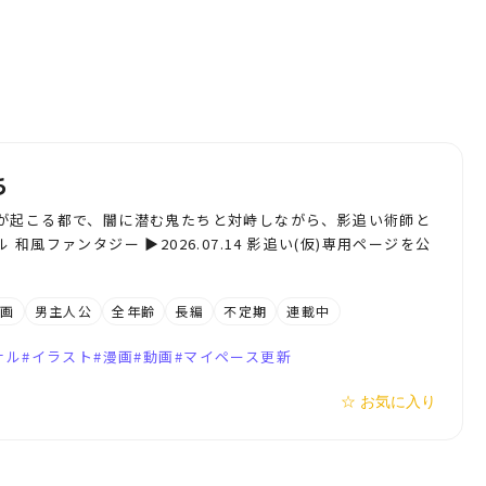
ち
が起こる都で、闇に潜む鬼たちと対峙しながら、影追い術師と
風ファンタジー ▶︎2026.07.14 影追い(仮)専用ページを公
漫画
男主人公
全年齢
長編
不定期
連載中
ナル
イラスト
漫画
動画
マイペース更新
☆ お気に入り