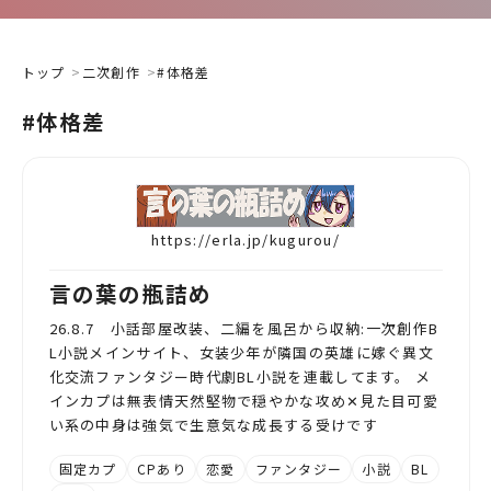
トップ
二次創作
#体格差
#体格差
https://erla.jp/kugurou/
言の葉の瓶詰め
26.8.7 小話部屋改装、二編を風呂から収納:一次創作B
L小説メインサイト、女装少年が隣国の英雄に嫁ぐ異文
化交流ファンタジー時代劇BL小説を連載してます。 メ
インカプは無表情天然堅物で穏やかな攻め✕見た目可愛
い系の中身は強気で生意気な成長する受けです
固定カプ
CPあり
恋愛
ファンタジー
小説
BL