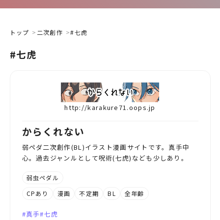
トップ
二次創作
#七虎
#七虎
http://karakure71.oops.jp
からくれない
弱ペダ二次創作(BL)イラスト漫画サイトです。真手中
心。過去ジャンルとして呪術(七虎)なども少しあり。
弱虫ペダル
CPあり
漫画
不定期
BL
全年齢
真手
七虎