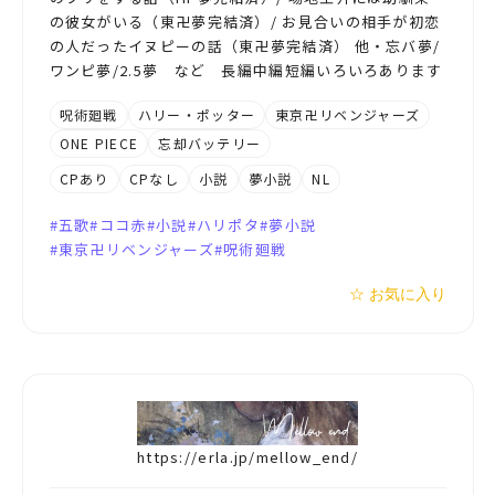
の彼女がいる（東卍夢完結済）/ お見合いの相手が初恋
の人だったイヌピーの話（東卍夢完結済） 他・忘バ夢/
ワンピ夢/2.5夢 など 長編中編短編いろいろあります
呪術廻戦
ハリー・ポッター
東京卍リベンジャーズ
ONE PIECE
忘却バッテリー
CPあり
CPなし
小説
夢小説
NL
五歌
ココ赤
小説
ハリポタ
夢小説
東京卍リベンジャーズ
呪術廻戦
☆ お気に入り
https://erla.jp/mellow_end/