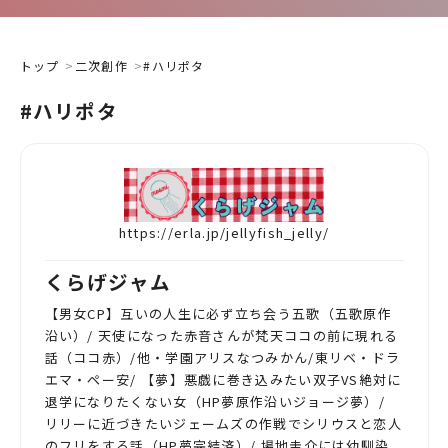
トップ
二次創作
#ハリポタ
#ハリポタ
https://erla.jp/jellyfish_jelly/
くらげジャム
【男女CP】互いの人生に必ず立ち会う五歌（五歌原作
沿い）/ 天使になった赤音さんが梵天ココの前に現れる
話（ココ赤）/他・学園アリスなつみかん/東リベ・ドラ
エマ・ペー安/ 【夢】悪戯に巻き込みたい双子VS絶対に
退学になりたくない女（HP夢原作沿いジョージ夢）/
リリーに近づきたいジェームズの作戦でシリウスと恋人
のフリをする話（HP夢完結済）/ 場地圭介には幼馴染