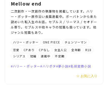
Mellow end
二次創作・一次創作の執筆物を掲載しています。ハリ
ー・ポッター原作沿い長篇連載中。ボーバトンから来た
謎めいた転入生のお話。セブルス / リーマス / セオドー
ル寄り。セブルスや他キャラの短篇も扱っています。他
ジャンル短篇もあり。
ハリー・ポッター
ONE PIECE
チェンソーマン
恋愛
CPあり
CPなし
女主人公
全年齢
R18
シリアス
短編
連載中
不定期
ハリー・ポッター
ハリポタ
夢小説
名前変換小説
☆ お気に入り