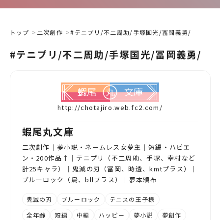
トップ
二次創作
#テニプリ/不二周助/手塚国光/冨岡義勇/
#テニプリ/不二周助/手塚国光/冨岡義勇/
http://chotajiro.web.fc2.com/
蝦尾丸文庫
二次創作｜夢小説・ネームレス女夢主｜短編・ハピエ
ン・200作品↑｜テニプリ（不二周助、手塚、幸村など
計25キャラ）｜鬼滅の刃（冨岡、時透、kmtプラス）｜
ブルーロック（烏、bllプラス）｜夢本頒布
鬼滅の刃
ブルーロック
テニスの王子様
全年齢
短編
中編
ハッピー
夢小説
夢創作