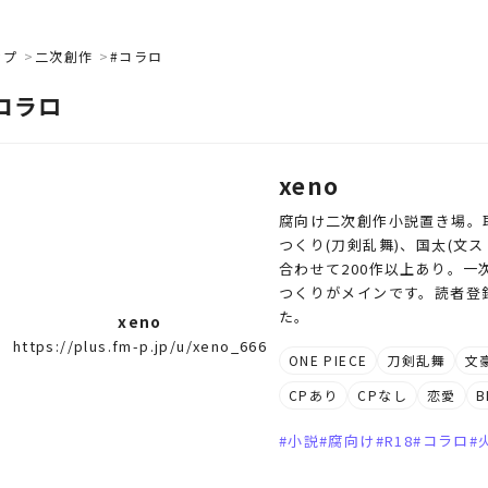
ップ
二次創作
#コラロ
コラロ
xeno
腐向け二次創作小説置き場。取り
つくり(刀剣乱舞)、国太(文
合わせて200作以上あり。一
つくりがメインです。読者登
た。
xeno
https://plus.fm-p.jp/u/xeno_666
ONE PIECE
刀剣乱舞
文
CPあり
CPなし
恋愛
B
小説
腐向け
R18
コラロ