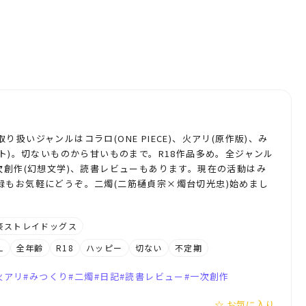
扱いジャンルはコラロ(ONE PIECE)、火アリ(原作版)、み
スト)。切ないものから甘いものまで。R18作品多め。全ジャンル
次創作(幻想文学)、読書レビューもあります。現在の活動はみ
録もお気軽にどうぞ。二燭(二筋樋貞宗×燭台切光忠)始めまし
豪ストレイドッグス
L
全年齢
R18
ハッピー
切ない
不定期
火アリ
みつくり
二燭
日記
読書レビュー
一次創作
☆ お気に入り