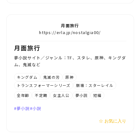
月面旅行
https://erla.jp/nostalgia00/
月面旅行
夢小説サイト／ジャンル：TF、スタレ、原神、キングダ
ム、鬼滅など
キングダム
鬼滅の刃
原神
トランスフォーマーシリーズ
崩壊：スターレイル
全年齢
不定期
女主人公
夢小説
短編
夢小説
小説
☆ お気に入り