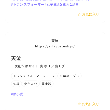
トランスフォーマー
女夢主
女主人公
夢
☆ お気に入り
天泣
https://erla.jp/tenkyu/
天泣
二次創作夢サイト 実写TF／出モグ
トランスフォーマーシリーズ
出禁のモグラ
短編
女主人公
夢小説
夢小説
☆ お気に入り