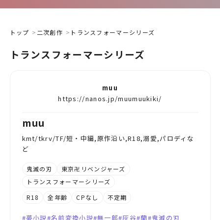
トップ
二次創作
トランスフォーマーシリーズ
トランスフォーマーシリーズ
muu
https://nanos.jp/muumuukiki/
muu
kmt/tkrv/TF/短・中編,原作沿い,R18,溺愛,パロディな
ど
鬼滅の刃
東京卍リベンジャーズ
トランスフォーマーシリーズ
R18
全年齢
CPなし
不定期
夢小説
名前変換小説
無一郎
灰谷
蘭
鬼滅の刃