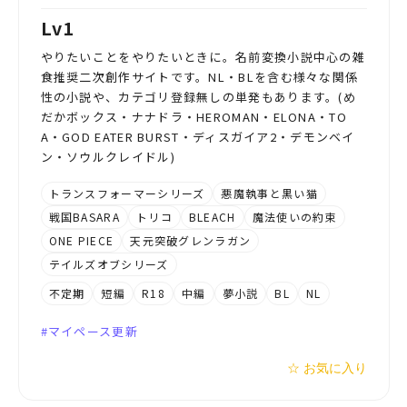
Lv1
やりたいことをやりたいときに。名前変換小説中心の雑
食推奨二次創作サイトです。NL・BLを含む様々な関係
性の小説や、カテゴリ登録無しの単発もあります。(め
だかボックス・ナナドラ・HEROMAN・ELONA・TO
A・GOD EATER BURST・ディスガイア2・デモンベイ
ン・ソウルクレイドル)
トランスフォーマーシリーズ
悪魔執事と黒い猫
戦国BASARA
トリコ
BLEACH
魔法使いの約束
ONE PIECE
天元突破グレンラガン
テイルズオブシリーズ
不定期
短編
R18
中編
夢小説
BL
NL
マイペース更新
☆ お気に入り