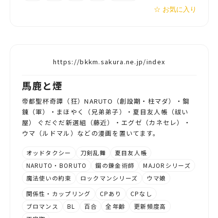
☆ お気に入り
https://bkkm.sakura.ne.jp/index
馬鹿と煙
帝都聖杯奇譚（狂）NARUTO（創設期・柱マダ）・鋼
錬（軍）・まほやく（兄弟弟子）・夏目友人帳（祓い
屋） ぐだぐだ新選組（藤近）・エグゼ（カネセレ）・
ウマ（ルドマル）などの漫画を置いてます。
オッドタクシー
刀剣乱舞
夏目友人帳
NARUTO・BORUTO
鋼の錬金術師
MAJORシリーズ
魔法使いの約束
ロックマンシリーズ
ウマ娘
関係性・カップリング
CPあり
CPなし
ブロマンス
BL
百合
全年齢
更新頻度高