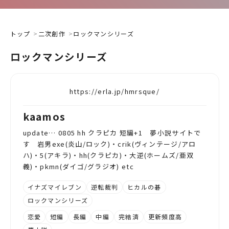
トップ
二次創作
ロックマンシリーズ
ロックマンシリーズ
https://erla.jp/hmrsque/
kaamos
update… 0805 hh クラピカ 短編+1 夢小説サイトで
す 岩男exe(炎山/ロック)・crik(ヴィンテージ/アロ
ハ)・5(アキラ)・hh(クラピカ)・大逆(ホームズ/亜双
義)・pkmn(ダイゴ/グラジオ) etc
イナズマイレブン
逆転裁判
ヒカルの碁
ロックマンシリーズ
恋愛
短編
長編
中編
完結済
更新頻度高