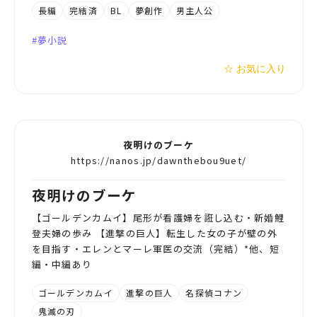
長編
完結済
BL
夢創作
男主人公
夢小説
☆ お気に入り
夜明けのブーケ
https://nanos.jp/dawnthebou9uet/
夜明けのブーケ
【ゴールデンカムイ】尾形が看護婦を誑し込む・新婚鯉
登夫婦の歩み 【進撃の巨人】転生した女の子が壁の外
を目指す・エレンとマーレ軍医の交流（完結）*他、短
編・中編あり
ゴールデンカムイ
進撃の巨人
名探偵コナン
鬼滅の刃