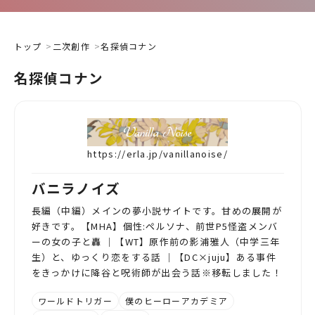
トップ
二次創作
名探偵コナン
名探偵コナン
https://erla.jp/vanillanoise/
バニラノイズ
長編（中編）メインの夢小説サイトです。甘めの展開が
好きです。【MHA】個性:ペルソナ、前世P5怪盗メンバ
ーの女の子と轟 ｜【WT】原作前の影浦雅人（中学三年
生）と、ゆっくり恋をする話 ｜【DC×juju】ある事件
をきっかけに降谷と呪術師が出会う話※移転しました！
ワールドトリガー
僕のヒーローアカデミア