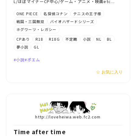
L/ほぼマイナーCP中心/ゲーム・アニメ・映画etc...
ONE PIECE
名探偵コナン
テニスの王子様
戦国・三国無双
バイオハザードシリーズ
ホグワーツ・レガシー
CPあり
R18
R18G
不定期
小説
NL
BL
夢小説
GL
小説
ポエム
☆ お気に入り
http://loveheiwa.web.fc2.com
Time after time