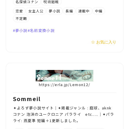
名探偵コナン
呪術廻戦
恋愛
女主人公
夢小説
長編
連載中
中編
不定期
夢小説
名前変換小説
☆ お気に入り
https://erla.jp/Lemon12/
Sommeil
︎✦︎よろず夢小説サイト｜︎✦︎掲載ジャンル : 庭球、aknk
コナン 泡沫のユークロニア パラライ etc.....｜︎✦︎パラ
ライ: 燕夏準 短編＋1更新しました。