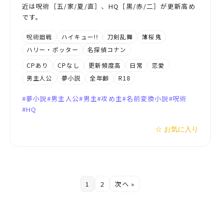
近は呪術［五/家/夏/直］、HQ［黒/赤/二］が更新高め
です。
呪術廻戦
ハイキュー!!
刀剣乱舞
薄桜鬼
ハリー・ポッター
名探偵コナン
CPあり
CPなし
更新頻度高
日常
恋愛
男主人公
夢小説
全年齢
R18
夢小説
男主人公
男主
攻め主
名前変換小説
呪術
HQ
☆ お気に入り
1
2
次へ »