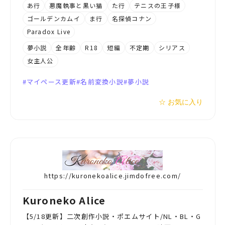
あ行
悪魔執事と黒い猫
た行
テニスの王子様
ゴールデンカムイ
ま行
名探偵コナン
Paradox Live
夢小説
全年齢
R18
短編
不定期
シリアス
女主人公
マイペース更新
名前変換小説
夢小説
☆ お気に入り
https://kuronekoalice.jimdofree.com/
Kuroneko Alice
【5/18更新】二次創作小説・ポエムサイト/NL・BL・G