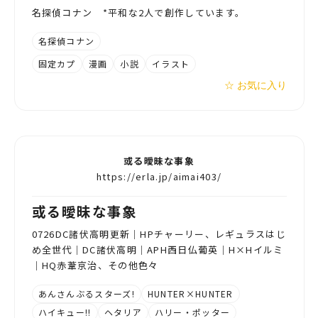
名探偵コナン *平和な2人で創作しています。
名探偵コナン
固定カプ
漫画
小説
イラスト
☆ お気に入り
或る曖昧な事象
https://erla.jp/aimai403/
或る曖昧な事象
0726DC諸伏高明更新｜HPチャーリー、レギュラスはじ
め全世代｜DC諸伏高明｜APH西日仏葡英｜H×Hイルミ
｜HQ赤葦京治、その他色々
あんさんぶるスターズ!
HUNTER×HUNTER
ハイキュー!!
ヘタリア
ハリー・ポッター