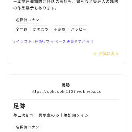
ー本誌連載期間は各話の感想も。書写など管理人の趣味
の作品展示もあります。
名探偵コナン
全年齢
ほのぼの
不定期
ハッピー
イラスト
日記
マイペース更新
てがろぐ
☆ お気に入り
足跡
https://sokuseki1107.web.wox.cc
足跡
夢二次創作｜男夢主のみ｜爆処組メイン
名探偵コナン