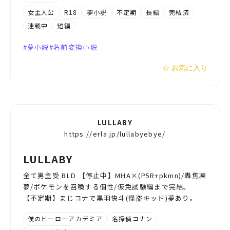
女主人公
R18
夢小説
不定期
長編
完結済
連載中
短編
夢小説
名前変換小説
☆ お気に入り
LULLABY
https://erla.jp/lullabyebye/
LULLABY
全て男主受 BLD 【停止中】MHA×(P5R+pkmn)/轟焦凍
夢/ポケモンを召喚する個性/仮免試験編まで完結。
【不定期】まじコナで黒羽快斗(怪盗キッド)夢あり。
僕のヒーローアカデミア
名探偵コナン